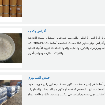
أقراص بكدمه
بكدمه، الاسم الكيميائي-1-5, 5-اثنين-3-الكلور والبرومين هيدانتوين الميثيل، الصيغة الجزيئية
C5H6BrClN2O2، موجود في مسحوق أبيض أو أقراص، وهو مطهر لأداء محددة، تستخدم أساسا
تطهير زهرة، والبذور، والتعقيم والمواد الحافظة لتربية الأحياء المائية
والفواكه الطازجة وجوانب أخرى.
حمض السيانوري
ساسا في إنتاج مشتقات الكلور، تستخدم تخليق راتنج فورمالدهايد،
ت الأعشاب، إلخ... استخدم كمقدمة أو مكون من المبيضات والمطهرات