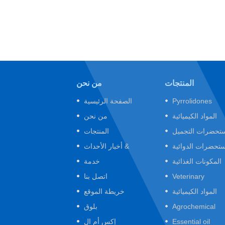
المنتجات
من نحن
Pyrrolidones
الصفحة الرئيسية
المواد الكيميائية
من نحن
تحضرات التجميل
المنتجات
ستحضرات الدوائية
أخبار الأحداث &
المكونات الغذائية
خدمة
Veterinary
اتصل بنا
المواد الكيميائية
خريطة الموقع
Agrochemical
بلوق
Essential oil
إكس أم ال