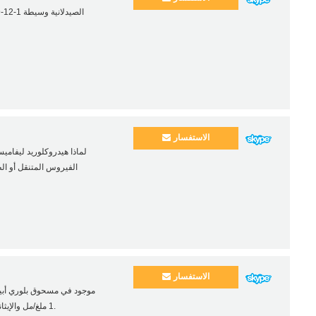
الاستفسار
لماذا هيدروكلوريد ليفامي
الفيروس المتنقل أو الط
الاستفسار
1 ملغ/مل والإيثانول < 1 ملغ/مل. ووسيطة صيدلانية هامة تستخدم لعلاج الألم موسكلي.