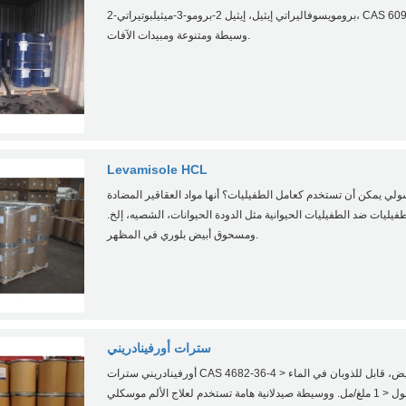
2-برومويسوفاليراتي إيثيل، إيثيل 2-برومو-3-ميثيلبوتيراتي، CAS 609-12-1 الصيدلانية وسيطة
وسيطة ومتنوعة ومبيدات الآفات.
Levamisole HCL
سولي يمكن أن تستخدم كعامل الطفيليات؟ أنها مواد العقاقير المضادة
فيليات ضد الطفيليات الحيوانية مثل الدودة الحيوانات، الشصيه، إلخ.
ومسحوق أبيض بلوري في المظهر.
سترات أورفينادريني
أورفينادريني سترات CAS 4682-36-4 موجود في مسحوق بلوري أبيض، قابل للذوبان في الماء <