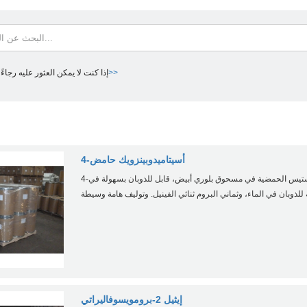
اتصل بنا>>
إذا كنت لا يمكن العثور عليه رجاءً
4-أسيتاميدوبينزويك حامض
4-أسيتاميدوبينزويك اكسيستيس الحمضية في مسحوق بلوري أبيض، قابل للذوبان بسهولة في
إيثيل 2-برومويسوفاليراتي