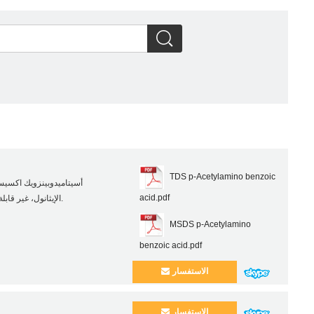
TDS p-Acetylamino benzoic
acid.pdf
الإيثانول، غير قابلة للذوبان في الماء، وثماني البروم ثنائي الفينيل. وتوليف هامة وسيطة.
MSDS p-Acetylamino
benzoic acid.pdf
الاستفسار
الاستفسار