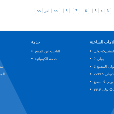
>>
8
7
6
5
3
4
لامات الساخنة
خدمة
ثيل-2-بولي
الباحث عن المنتج
2-بولي
خدمة الكيميائية
-بولي المصنع
مس
لي 99.5%
الم