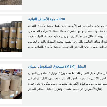
حماية الأصناف النباتية K30
حماية الأصناف النباتية--K30، كومينلي كما تسمى بوفيدون، هو نوع من البوليمر غير الأيونية، الذي
هو أهم السمة من N-الفينيل أميد البوليمر، ودرست عميقا وعلى نطاق واسع. القيم ك مختلفة تمثل
نطاق متوسط الوزن الجزيئي حماية الأصناف النباتية. قيمة K هو في الواقع قيمة مميزة من اللزوجة
 الأصناف النباتية، واللزوجة الكمية الفعلية المتصلة بالوزن الجزيئي
مسحوق السلفونيل الميثان (MSM) الميثيل
الميثيل "السلفونيل الميثان" (مسحوق MSM) موجود في مسحوق أبيض كريستال، قابل للذوبان
كحول الاثيلي والبنزين، الكحول الميثيل والاسيتون، قليل الذوبان في
لميثيل هو نوع من مركبات الكبريت العضوية، والتي يمكن أن تعزز قدرة
إنتاج الأنسولين في جسم الإنسان وتعزيز التمثيل الغذائي للسكر.