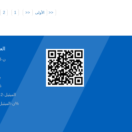
آخر>>
<<الأولى
<<
1
2
الع
ن-المي
2
2-بو
مصنع N-الميثيل-2-بولي
ن-الميثيل-2-بولي 99.9%